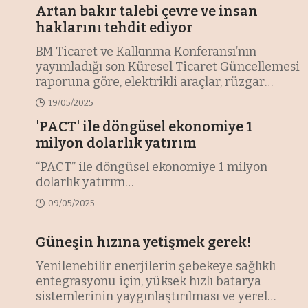
Artan bakır talebi çevre ve insan
haklarını tehdit ediyor
BM Ticaret ve Kalkınma Konferansı’nın
yayımladığı son Küresel Ticaret Güncellemesi
raporuna göre, elektrikli araçlar, rüzgar
türbinleri ve güneş panelleri gibi temiz
19/05/2025
enerji teknolojilerinin üretiminde kritik bir
'PACT' ile döngüsel ekonomiye 1
rol oynayan bakıra olan talep, 2040 yılına
kadar yüzde 40'tan fazla artacak.
milyon dolarlık yatırım
…
“PACT” ile döngüsel ekonomiye 1 milyon
dolarlık yatırım
…
09/05/2025
Güneşin hızına yetişmek gerek!
Yenilenebilir enerjilerin şebekeye sağlıklı
entegrasyonu için, yüksek hızlı batarya
sistemlerinin yaygınlaştırılması ve yerel