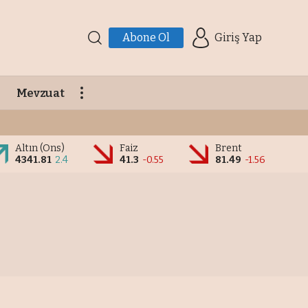
Abone Ol
Giriş Yap
Mevzuat
Altın (Ons)
Faiz
Brent
4341.81
2.4
41.3
-0.55
81.49
-1.56