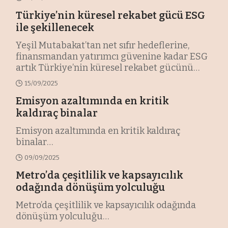
Türkiye’nin küresel rekabet gücü ESG
ile şekillenecek
Yeşil Mutabakat’tan net sıfır hedeflerine,
finansmandan yatırımcı güvenine kadar ESG
artık Türkiye’nin küresel rekabet gücünü
belirleyen en kritik gündem haline geliyor.
15/09/2025
Trasta ESG, uluslararası standartlarla uyumlu
Emisyon azaltımında en kritik
metodolojisi, yapay zekâ tabanlı çözümleri ve
şeffaf raporlama vizyonuyla, şirketlerin
kaldıraç binalar
dönüşüm sürecinde hem yol gösterici hem
Emisyon azaltımında en kritik kaldıraç
de hızlandırıcı bir rol üstlenmeyi hedefliyor.
…
binalar
…
09/09/2025
Metro’da çeşitlilik ve kapsayıcılık
odağında dönüşüm yolculuğu
Metro’da çeşitlilik ve kapsayıcılık odağında
dönüşüm yolculuğu
…