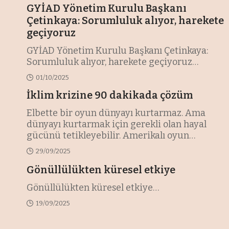
GYİAD Yönetim Kurulu Başkanı
Çetinkaya: Sorumluluk alıyor, harekete
geçiyoruz
GYİAD Yönetim Kurulu Başkanı Çetinkaya:
Sorumluluk alıyor, harekete geçiyoruz
…
01/10/2025
İklim krizine 90 dakikada çözüm
Elbette bir oyun dünyayı kurtarmaz. Ama
dünyayı kurtarmak için gerekli olan hayal
gücünü tetikleyebilir. Amerikalı oyun
tasarımcısı Matt Leacock’un iklim
29/09/2025
değişikliğini konu alan oyunu Daybreak,
iklim krizini bireysel tercihlerden çıkarıp
Gönüllülükten küresel etkiye
kolektif bir sorumluluk haline getiriyor.
Gönüllülükten küresel etkiye
…
Oyunun bize hatırlattığı tek bir gerçek var: Bu
masadan kalkarken herkesin aynı kaderi
19/09/2025
paylaşacağı: Ya birlikte kazanacağız. Ya da hep
birlikte kaybedeceğiz…
…