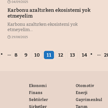
04/09/2025
Karbonu azaltırken ekosistemi yok
etmeyelim
Karbonu azaltırken ekosistemi yok
etmeyelim
…
29/08/2025
...
...
8
9
10
11
12
13
14
2
Ekonomi
Otomotiv
Finans
Enerji
Sektörler
Gayrimenkul
Şirketler
Tarım