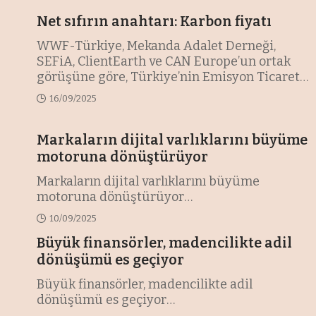
Net sıfırın anahtarı: Karbon fiyatı
WWF-Türkiye, Mekanda Adalet Derneği,
SEFiA, ClientEarth ve CAN Europe’un ortak
görüşüne göre, Türkiye’nin Emisyon Ticaret
Sistemi (ETS) yönetmeliği taslağı, sera gazı
16/09/2025
emisyonlarını azaltmak ve 2053 net sıfır
hedefi için etkili bir karbon fiyatlandırma
mekanizması oluşturmakta yetersiz.
Markaların dijital varlıklarını büyüme
…
motoruna dönüştürüyor
Markaların dijital varlıklarını büyüme
motoruna dönüştürüyor
…
10/09/2025
Büyük finansörler, madencilikte adil
dönüşümü es geçiyor
Büyük finansörler, madencilikte adil
dönüşümü es geçiyor
…