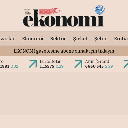
zarlar
Ekonomi
Sektör
Şirket
Şehir
Emtia
EKONOMİ gazetesine abone olmak için tıklayın
ro
Euro/Dolar
Altın (Gram)
.1881
0.32
1.15575
0.29
6660.545
2.59