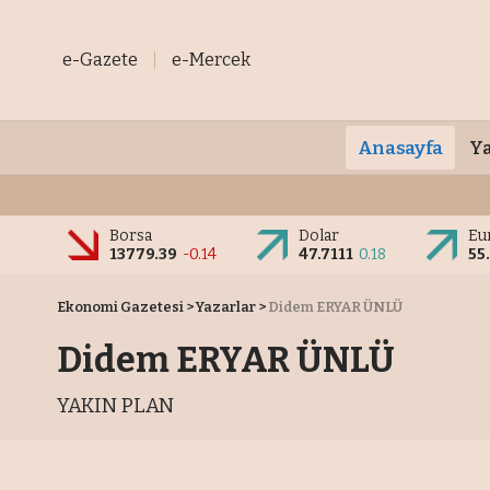
e-Gazete
e-Mercek
Anasayfa
Ya
Borsa
Dolar
Eu
13779.39
-0.14
47.7111
0.18
55
Ekonomi Gazetesi
>
Yazarlar
>
Didem ERYAR ÜNLÜ
Didem ERYAR ÜNLÜ
YAKIN PLAN