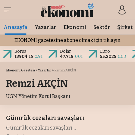
Anasayfa
Yazarlar
Ekonomi
Sektör
Şirket
EKONOMİ gazetesine abone olmak için tıklayın
Borsa
Dolar
Euro
13904.15
0.91
47.718
0.01
55.2025
0.03
Ekonomi Gazetesi
>
Yazarlar
>
Remzi AKÇİN
Remzi AKÇİN
UGM Yönetim Kurul Başkanı
Gümrük cezaları savaşları
Gümrük cezaları savaşları
…