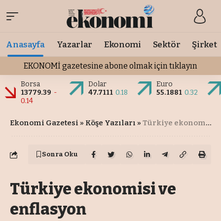
Anasayfa
Yazarlar
Ekonomi
Sektör
Şirket
EKONOMİ gazetesine abone olmak için tıklayın
Borsa
Dolar
Euro
13779.39
-
47.7111
0.18
55.1881
0.32
0.14
Ekonomi Gazetesi
»
Köşe Yazıları
»
Türkiye ekonomisi ve enflasyon
Sonra Oku
Türkiye ekonomisi ve
enflasyon