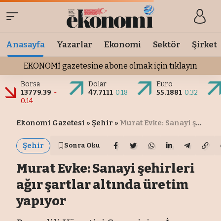
Anasayfa
Yazarlar
Ekonomi
Sektör
Şirket
EKONOMİ gazetesine abone olmak için tıklayın
Borsa
Dolar
Euro
13779.39
-
47.7111
0.18
55.1881
0.32
0.14
Ekonomi Gazetesi
»
Şehir
»
Murat Evke: Sanayi şehirleri ağır şartlar altında üretim yapıyor
Şehir
Sonra Oku
Murat Evke: Sanayi şehirleri
ağır şartlar altında üretim
yapıyor