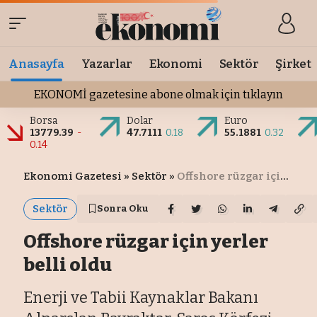
Anasayfa
Yazarlar
Ekonomi
Sektör
Şirket
EKONOMİ gazetesine abone olmak için tıklayın
Borsa
Dolar
Euro
13779.39
-
47.7111
0.18
55.1881
0.32
0.14
Ekonomi Gazetesi
»
Sektör
»
Offshore rüzgar için yerler belli oldu
Sektör
Sonra Oku
Offshore rüzgar için yerler
belli oldu
Enerji ve Tabii Kaynaklar Bakanı