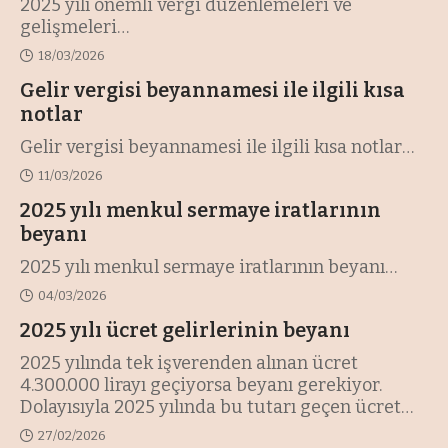
2025 yılı önemli vergi düzenlemeleri ve
gelişmeleri
…
18/03/2026
Gelir vergisi beyannamesi ile ilgili kısa
notlar
Gelir vergisi beyannamesi ile ilgili kısa notlar
…
11/03/2026
2025 yılı menkul sermaye iratlarının
beyanı
2025 yılı menkul sermaye iratlarının beyanı
…
04/03/2026
2025 yılı ücret gelirlerinin beyanı
2025 yılında tek işverenden alınan ücret
4.300.000 lirayı geçiyorsa beyanı gerekiyor.
Dolayısıyla 2025 yılında bu tutarı geçen ücret
geliri elde edenler yıllık beyanname verecekler.
27/02/2026