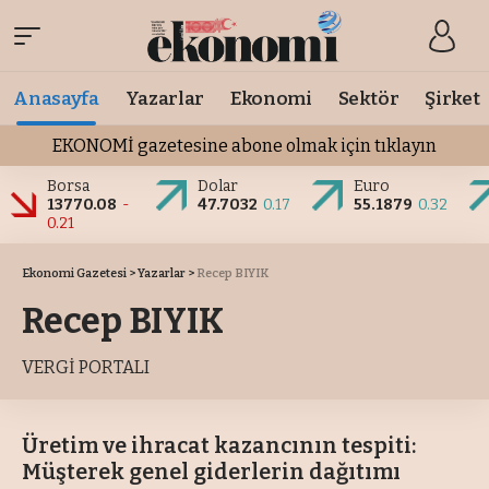
Anasayfa
Yazarlar
Ekonomi
Sektör
Şirket
EKONOMİ gazetesine abone olmak için tıklayın
Borsa
Dolar
Euro
13770.08
-
47.7032
0.17
55.1879
0.32
0.21
Ekonomi Gazetesi
>
Yazarlar
>
Recep BIYIK
Recep BIYIK
VERGİ PORTALI
Üretim ve ihracat kazancının tespiti:
Müşterek genel giderlerin dağıtımı