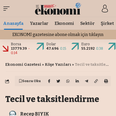
Anasayfa
Yazarlar
Ekonomi
Sektör
Şirket
EKONOMİ gazetesine abone olmak için tıklayın
Borsa
Dolar
Euro
13779.39
-
47.696
0.15
55.2192
0.38
0.14
Ekonomi Gazetesi
»
Köşe Yazıları
»
Tecil ve taksitlendirme
Sonra Oku
Tecil ve taksitlendirme
Recep BIYIK