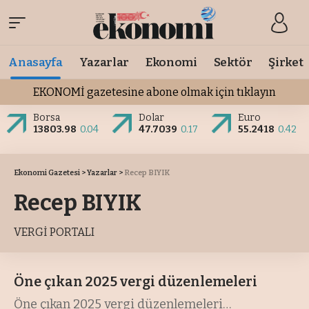
Anasayfa
Yazarlar
Ekonomi
Sektör
Şirket
EKONOMİ gazetesine abone olmak için tıklayın
Borsa
Dolar
Euro
13803.98
0.04
47.7039
0.17
55.2418
0.42
Ekonomi Gazetesi
>
Yazarlar
>
Recep BIYIK
Recep BIYIK
VERGİ PORTALI
Öne çıkan 2025 vergi düzenlemeleri
Öne çıkan 2025 vergi düzenlemeleri
…