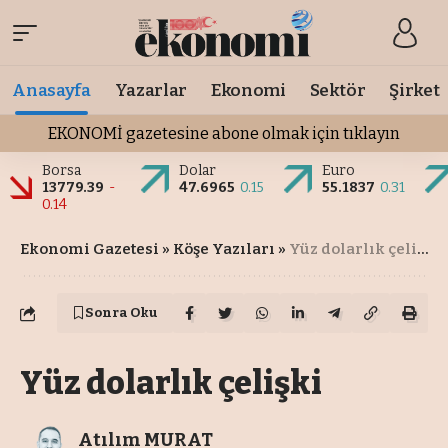
Anasayfa
Yazarlar
Ekonomi
Sektör
Şirket
EKONOMİ gazetesine abone olmak için tıklayın
Borsa
Dolar
Euro
13779.39
-
47.6965
0.15
55.1837
0.31
0.14
Ekonomi Gazetesi
»
Köşe Yazıları
»
Yüz dolarlık çelişki
Sonra Oku
Yüz dolarlık çelişki
Atılım MURAT