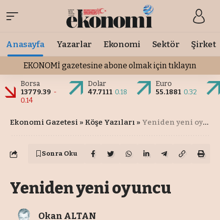
Anasayfa
Yazarlar
Ekonomi
Sektör
Şirket
EKONOMİ gazetesine abone olmak için tıklayın
Borsa
Dolar
Euro
13779.39
-
47.7111
0.18
55.1881
0.32
0.14
Ekonomi Gazetesi
»
Köşe Yazıları
»
Yeniden yeni oyuncu
Sonra Oku
Yeniden yeni oyuncu
Okan ALTAN