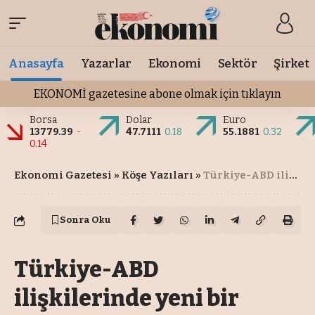
Anasayfa
Yazarlar
Ekonomi
Sektör
Şirket
EKONOMİ gazetesine abone olmak için tıklayın
Borsa
Dolar
Euro
13779.39
-
47.7111
0.18
55.1881
0.32
0.14
Ekonomi Gazetesi
»
Köşe Yazıları
»
Türkiye-ABD ilişkilerinde yeni bir dönem mi başladı?
Sonra Oku
Türkiye-ABD
ilişkilerinde yeni bir