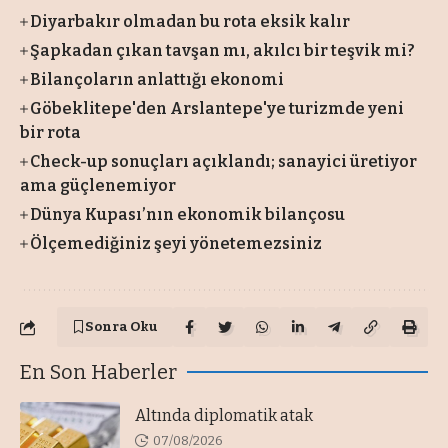
Diyarbakır olmadan bu rota eksik kalır
Şapkadan çıkan tavşan mı, akılcı bir teşvik mi?
Bilançoların anlattığı ekonomi
Göbeklitepe'den Arslantepe'ye turizmde yeni
bir rota
Check-up sonuçları açıklandı; sanayici üretiyor
ama güçlenemiyor
Dünya Kupası’nın ekonomik bilançosu
Ölçemediğiniz şeyi yönetemezsiniz
Sonra Oku
En Son Haberler
Altında diplomatik atak
07/08/2026