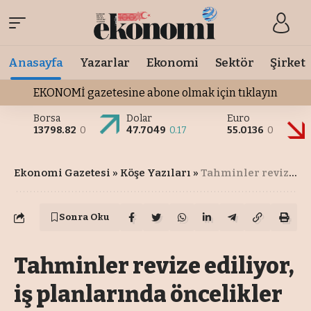
Anasayfa
Yazarlar
Ekonomi
Sektör
Şirket
EKONOMİ gazetesine abone olmak için tıklayın
Borsa
Dolar
Euro
13798.82
0
47.7049
0.17
55.0136
0
Ekonomi Gazetesi
»
Köşe Yazıları
»
Tahminler revize ediliyor, iş planlarında öncelikler değişiyor
Sonra Oku
Tahminler revize ediliyor,
iş planlarında öncelikler