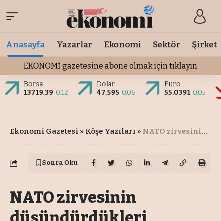
Anasayfa
Yazarlar
Ekonomi
Sektör
Şirket
EKONOMİ gazetesine abone olmak için tıklayın
Borsa
Dolar
Euro
13719.39
0.12
47.595
0.06
55.0391
0.05
Ekonomi Gazetesi
»
Köşe Yazıları
»
NATO zirvesinin düşündürdükleri
Sonra Oku
NATO zirvesinin
düşündürdükleri