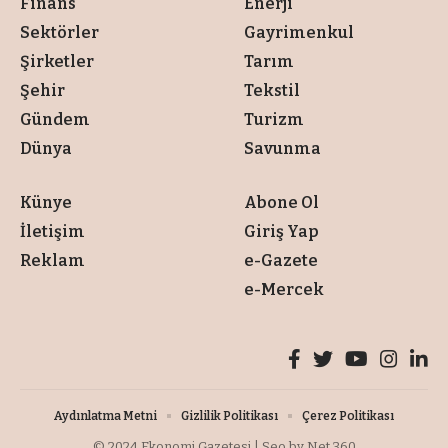
Finans
Enerji
Sektörler
Gayrimenkul
Şirketler
Tarım
Şehir
Tekstil
Gündem
Turizm
Dünya
Savunma
Künye
Abone Ol
İletişim
Giriş Yap
Reklam
e-Gazete
e-Mercek
Aydınlatma Metni
Gizlilik Politikası
Çerez Politikası
© 2024
Ekonomi Gazetesi
| Seo by
Net 360