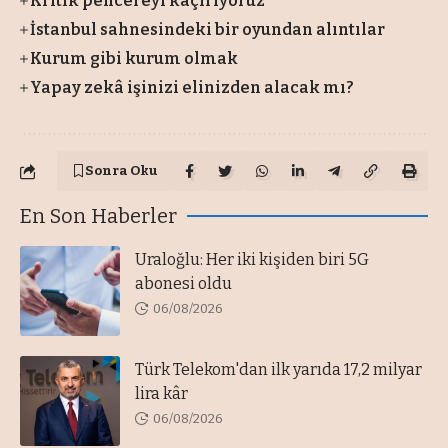
Kritik pencereyi kaçırıyoruz
İstanbul sahnesindeki bir oyundan alıntılar
Kurum gibi kurum olmak
Yapay zekâ işinizi elinizden alacak mı?
Sonra Oku
En Son Haberler
Uraloğlu: Her iki kişiden biri 5G
abonesi oldu
06/08/2026
Türk Telekom'dan ilk yarıda 17,2 milyar
lira kâr
06/08/2026