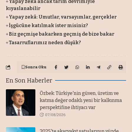
Yapay zekâ ancak tarım devrimiyle
kıyaslanabilir
Yapay zekâ: Umutlar, varsayımlar, gerçekler
İşgücüne katılmak ister misiniz?
Biz geçmişe bakarken geçmiş de bize bakar
Tasarruflarımız neden düşük?
Sonra Oku
En Son Haberler
Özbek: Türkiye'nin güven, üretim ve
katma değer odaklı yeni bir kalkınma
perspektifine ihtiyacı var
07/08/2026
2025'te akaryakıt satışlarının yüzde