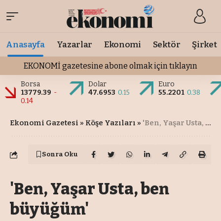
Anasayfa
Yazarlar
Ekonomi
Sektör
Şirket
EKONOMİ gazetesine abone olmak için tıklayın
Borsa
Dolar
Euro
13779.39
-
47.6953
0.15
55.2201
0.38
0.14
Ekonomi Gazetesi
»
Köşe Yazıları
»
'Ben, Yaşar Usta, ben büyüğüm'
Sonra Oku
'Ben, Yaşar Usta, ben
büyüğüm'