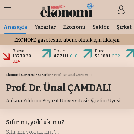
Anasayfa
Yazarlar
Ekonomi
Sektör
Şirket
EKONOMİ gazetesine abone olmak için tıklayın
Borsa
Dolar
Euro
13779.39
-
47.7111
0.18
55.1881
0.32
0.14
Ekonomi Gazetesi
>
Yazarlar
>
Prof. Dr. Ünal ÇAMDALI
Prof. Dr. Ünal ÇAMDALI
Ankara Yıldırım Beyazıt Üniversitesi Öğretim Üyesi
Sıfır mı, yokluk mu?
Sıfır mı, yokluk mu?
…