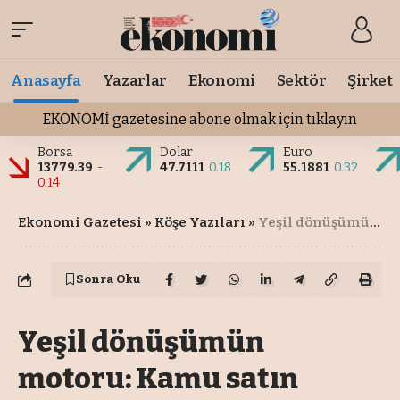
Anasayfa
Yazarlar
Ekonomi
Sektör
Şirket
EKONOMİ gazetesine abone olmak için tıklayın
Borsa
Dolar
Euro
13779.39
-
47.7111
0.18
55.1881
0.32
0.14
Ekonomi Gazetesi
»
Köşe Yazıları
»
Yeşil dönüşümün motoru: Kamu satın almaları
Sonra Oku
Yeşil dönüşümün
motoru: Kamu satın