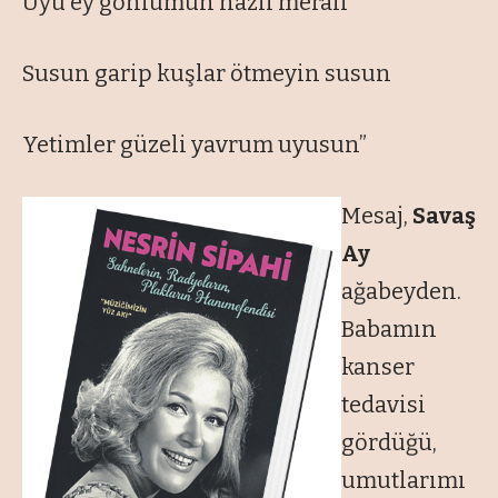
Uyu ey gönlümün nazlı meralı
Susun garip kuşlar ötmeyin susun
Yetimler güzeli yavrum uyusun”
Mesaj,
Savaş
Ay
ağabeyden.
Babamın
kanser
tedavisi
gördüğü,
umutlarımı