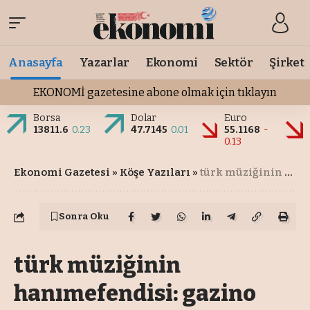
Anasayfa
Yazarlar
Ekonomi
Sektör
Şirket
EKONOMİ gazetesine abone olmak için tıklayın
Borsa
Dolar
Euro
13811.6
0.23
47.7145
0.01
55.1168
-
0.13
Ekonomi Gazetesi
»
Köşe Yazıları
»
türk müziğinin hanımefendisi: gazino ışıkları ve bir ömürlük nağmeler…
Sonra Oku
türk müziğinin
hanımefendisi: gazino