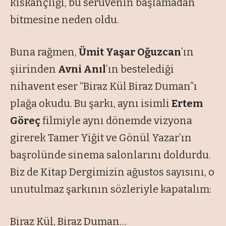
kıskançlığı, bu serüvenin başlamadan
bitmesine neden oldu.
Buna rağmen,
Ümit Yaşar Oğuzcan
’ın
şiirinden
Avni Anıl
’ın bestelediği
nihavent eser
“Biraz Kül Biraz Duman”
ı
plağa okudu. Bu şarkı, aynı isimli
Ertem
Göreç
filmiyle aynı dönemde vizyona
girerek Tamer Yiğit ve Gönül Yazar’ın
başrolünde sinema salonlarını doldurdu.
Biz de Kitap Dergimizin ağustos sayısını, o
unutulmaz şarkının sözleriyle kapatalım:
Biraz Kül, Biraz Duman…