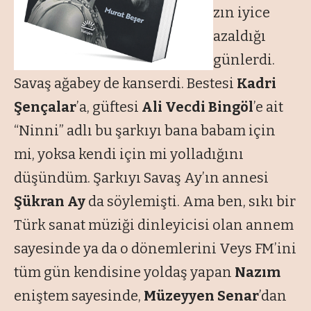
zın iyice
azaldığı
günlerdi.
Savaş ağabey de kanserdi. Bestesi
Kadri
Şençalar
’a, güftesi
Ali Vecdi Bingöl
’e ait
“Ninni”
adlı bu şarkıyı bana babam için
mi, yoksa kendi için mi yolladığını
düşündüm. Şarkıyı Savaş Ay’ın annesi
Şükran Ay
da söylemişti. Ama ben, sıkı bir
Türk sanat müziği dinleyicisi olan annem
sayesinde ya da o dönemlerini Veys FM’ini
tüm gün kendisine yoldaş yapan
Nazım
eniştem sayesinde,
Müzeyyen Senar
’dan