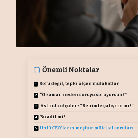
Önemli Noktalar
Soru değil, tepki ölçen mülakatlar
“O zaman neden soruyu soruyorsun?”
Aslında ölçülen: “Benimle çalışılır mı?”
Bu adil mi?
Ünlü CEO’ların meşhur mülakat soruları