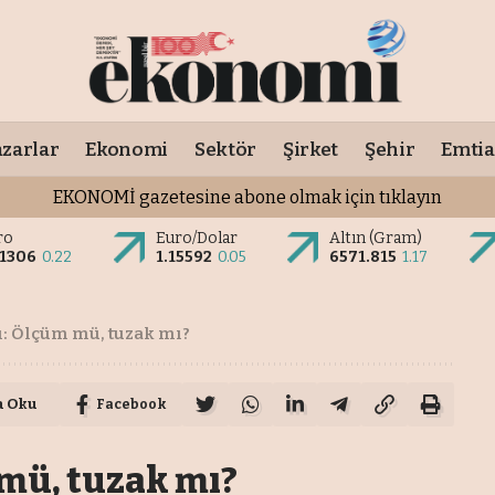
zarlar
Ekonomi
Sektör
Şirket
Şehir
Emtia
EKONOMİ gazetesine abone olmak için tıklayın
ro
Euro/Dolar
Altın (Gram)
.1306
0.22
1.15592
0.05
6571.815
1.17
ı: Ölçüm mü, tuzak mı?
a Oku
Facebook
 mü, tuzak mı?