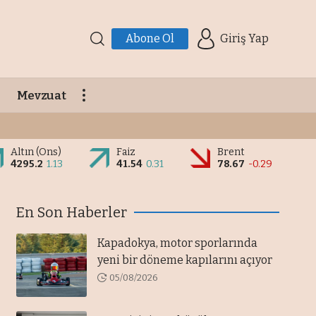
Abone Ol
Giriş Yap
Mevzuat
Altın (Ons)
Faiz
Brent
4295.2
1.13
41.54
0.31
78.67
-0.29
En Son Haberler
Kapadokya, motor sporlarında
yeni bir döneme kapılarını açıyor
05/08/2026