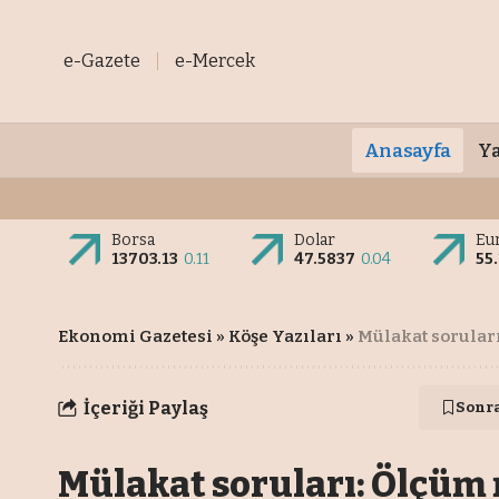
e-Gazete
e-Mercek
Anasayfa
Ya
Borsa
Dolar
Eu
13703.13
0.11
47.5837
0.04
55
Ekonomi Gazetesi
»
Köşe Yazıları
»
Mülakat sorular
İçeriği Paylaş
Sonr
Mülakat soruları: Ölçüm