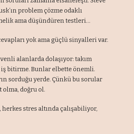
n soruları zamanla efsaneleşti. Steve
 Musk’ın problem çözme odaklı
limelik ama düşündüren testleri…
cevapları yok ama güçlü sinyalleri var.
venli alanlarda dolaşıyor: takım
iş bitirme. Bunlar elbette önemli.
rın sorduğu yerde. Çünkü bu sorular
 olma, doğru ol.
erkes stres altında çalışabiliyor,