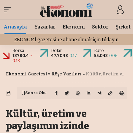
Anasayfa
Yazarlar
Ekonomi
Sektör
Şirket
EKONOMİ gazetesine abone olmak için tıklayın
Borsa
Dolar
Euro
13780.4
-
47.7048
0.17
55.043
0.06
0.13
Ekonomi Gazetesi
»
Köşe Yazıları
»
Kültür, üretim ve paylaşımın izinde
Sonra Oku
Kültür, üretim ve
paylaşımın izinde