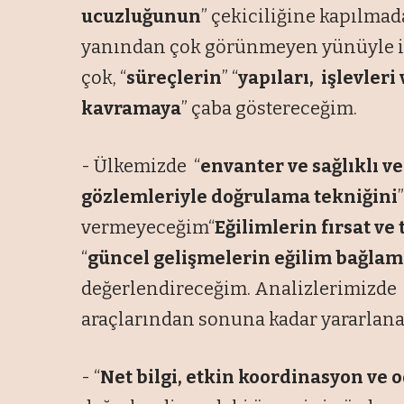
ucuzluğunun
” çekiciliğine kapılmad
yanından çok görünmeyen yünüyle ilg
çok, “
süreçlerin
” “
yapıları, işlevler
kavramaya
” çaba göstereceğim.
- Ülkemizde “
envanter ve sağlıklı ve
gözlemleriyle doğrulama tekniğini
vermeyeceğim“
Eğilimlerin fırsat ve
“
güncel gelişmelerin eğilim bağlam
değerlendireceğim. Analizlerimizde 
araçlarından sonuna kadar yararlan
- “
Net bilgi, etkin koordinasyon ve