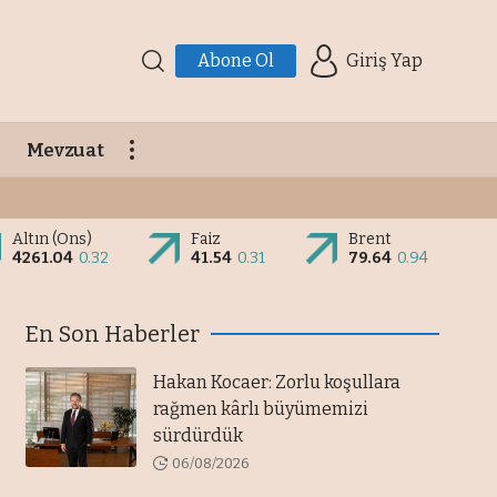
Abone Ol
Giriş Yap
Mevzuat
Altın (Ons)
Faiz
Brent
4261.04
0.32
41.54
0.31
79.64
0.94
En Son Haberler
Hakan Kocaer: Zorlu koşullara
rağmen kârlı büyümemizi
sürdürdük
06/08/2026