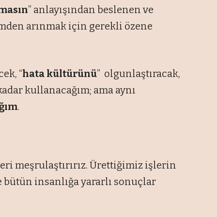
lmasın
” anlayışından beslenen ve
imden arınmak için gerekli özene
ek, “
hata kültürünü
” olgunlaştıracak,
kadar kullanacağım;
ama aynı
ağım
.
eri meşrulaştırırız. Ürettiğimiz işlerin
 bütün insanlığa yararlı sonuçlar