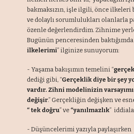
bakmaksızın, işle ilgili, önce ilkeler
ve dolaylı sorumlulukları olanlarla 
özenle değerlendirdim. Zihnime yerle
Bugünün penceresinden baktığımda u
ilkelerimi
” ilginize sunuyorum:
- Yaşama bakışımın temelini “
gerçek
dediği gibi, “
Gerçeklik diye bir şey 
vardır. Zihni modelinizin varsayımın
değişir
.” Gerçekliğin değişken ve esn
“ tek doğru
” ve
“yanılmazlık
” iddial
- Düşüncelerimi yazıyla paylaşırken 