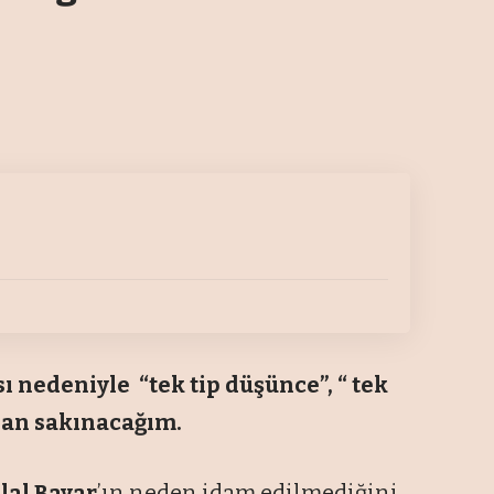
ı nedeniyle “tek tip düşünce”, “ tek
dan sakınacağım.
lal Bayar
’ın neden idam edilmediğini