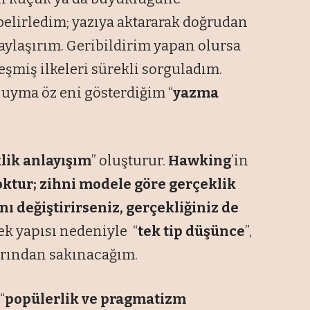
i belirledim; yazıya aktararak doğrudan
paylaşırım. Geribildirim yapan olursa
şmiş ilkeleri sürekli sorguladım.
yma öz eni gösterdiğim “
yazma
lik anlayışım
” oluşturur.
Hawking
’in
yoktur; zihni modele göre gerçeklik
ı değiştirirseniz, gerçekliğiniz de
ek yapısı nedeniyle “
tek tip düşünce
”,
arından sakınacağım.
“
popülerlik ve pragmatizm