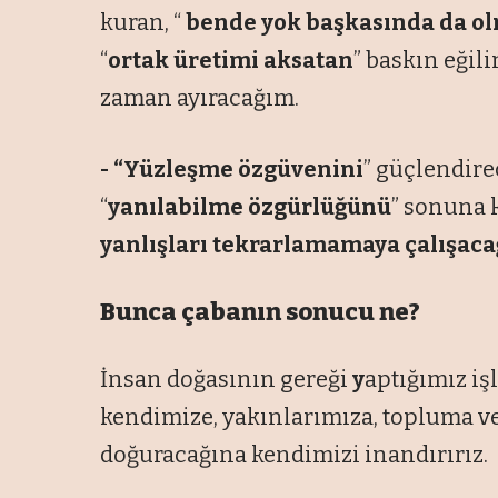
kuran, “
bende yok başkasında da o
“
ortak üretimi aksatan
” baskın eğil
zaman ayıracağım.
- “Yüzleşme özgüvenini
” güçlendirec
“
yanılabilme özgürlüğünü
” sonuna 
yanlışları tekrarlamamaya çalışac
Bunca çabanın sonucu ne?
İnsan doğasının gereği
y
aptığımız işl
kendimize, yakınlarımıza, topluma ve
doğuracağına kendimizi inandırırız.