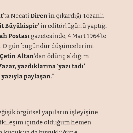
t
’ta Necati
Diren
’in çıkardığı Tozanlı
t Büyükispir’
in editörlüğünü yaptığı
ah Postası
gazetesinde, 4 Mart 1964’te
ldı. O gün bugündür düşüncelerimi
Çetin Altan’
dan ödünç aldığım
“Yazar, yazdıklarına ‘yazı tadı’
 yazıyla paylaşan.
”
eğişik örgütsel yapıların işleyişine
e etkileşim içinde olduğum hemen
in küçük ya da büyüklüğüne