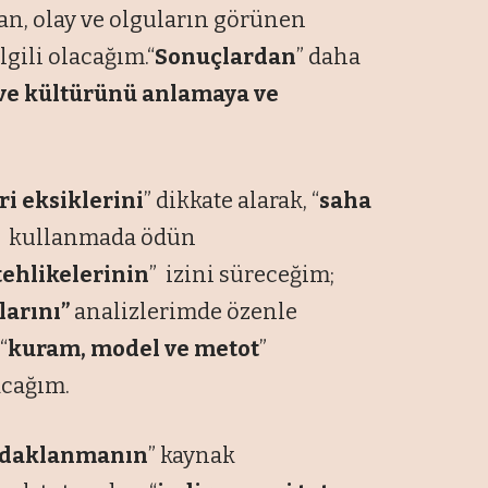
an, olay ve olguların görünen
ili olacağım.“
Sonuçlardan
” daha
i ve kültürünü anlamaya ve
ri eksiklerini
” dikkate alarak, “
saha
” kullanmada ödün
 tehlikelerinin
” izini süreceğim;
larını”
analizlerimde özenle
“
kuram, model ve metot
”
acağım.
 odaklanmanın
” kaynak