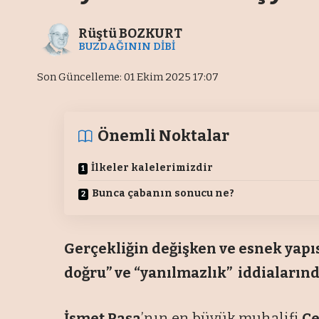
Rüştü BOZKURT
BUZDAĞININ DİBİ
Son Güncelleme: 01 Ekim 2025 17:07
Önemli Noktalar
İlkeler kalelerimizdir
Bunca çabanın sonucu ne?
Gerçekliğin değişken ve esnek yapıs
doğru” ve “yanılmazlık” iddiaların
İsmet Paşa
’nın en büyük muhalifi
Ce