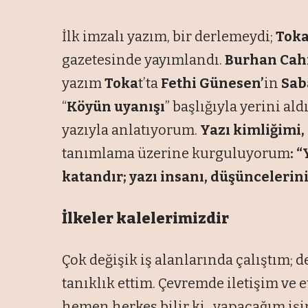
İlk imzalı yazım, bir derlemeydi;
Toka
gazetesinde yayımlandı.
Burhan Cahi
yazım
Toka
t’ta
Fethi Günesen’
in
Sab
“
Köyün uyanışı
” başlığıyla yerini a
yazıyla anlatıyorum.
Yazı kimliğimi, 
tanımlama üzerine kurguluyorum
: 
katandır; yazı insanı, düşüncelerini
İlkeler kalelerimizdir
Çok değişik iş alanlarında çalıştım; d
tanıklık ettim. Çevremde iletişim v
hemen herkes bilir ki, yapacağım iş