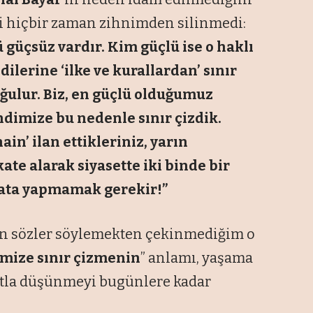
ri hiçbir zaman zihnimden silinmedi:
ü güçsüz vardır. Kim güçlü ise o haklı
ilerine ‘ilke ve kurallardan’ sınır
ğulur. Biz, en güçlü olduğumuz
dimize bu nedenle sınır çizdik.
in’ ilan ettikleriniz, yarın
ate alarak siyasette iki binde bir
hata yapmamak gerekir!”
in sözler söylemekten çekinmediğim o
imize sınır çizmenin
”
anlamı, yaşama
inatla düşünmeyi bugünlere kadar