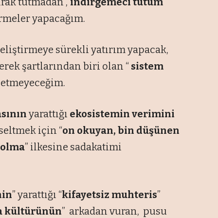
rak tutmadan ,“
indirgemeci tutum
rmeler yapacağım.
geliştirmeye sürekli yatırım yapacak,
rek şartlarından biri olan “
sistem
l etmeyeceğim.
sının
yarattığı
ekosistemin
verimini
seltmek için “
on okuyan, bin düşünen
ı olma
” ilkesine sadakatimi
nin
” yarattığı “
kifayetsiz muhteris
”
a kültürünün
” arkadan vuran, pusu