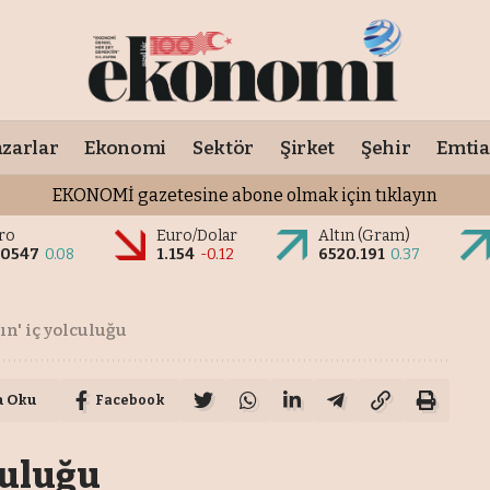
zarlar
Ekonomi
Sektör
Şirket
Şehir
Emtia
EKONOMİ gazetesine abone olmak için tıklayın
ro
Euro/Dolar
Altın (Gram)
.0547
0.08
1.154
-0.12
6520.191
0.37
ın' iç yolculuğu
a Oku
Facebook
lculuğu