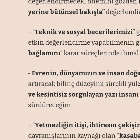
değerlendirmedeki önemini gözden ı
yerine bütünsel bakışla”
değerlendi
- “
Teknik ve sosyal becerilerimizi
” 
etkin değerlendirme yapabilmenin ge
bağlamını
” karar süreçlerinde ihma
- Evrenin, dünyamızın ve insan
doğa
artıracak bilinç düzeyimi sürekli yük
ve kesintisiz sorgulayan yazı insan
sürdüreceğim.
- “
Yetmezliğin itişi, ihtirasın çekişi
davranışlarının kaynağı olan “
kasab