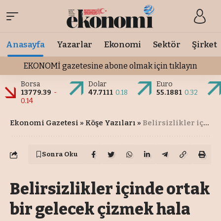
Anasayfa
Yazarlar
Ekonomi
Sektör
Şirket
EKONOMİ gazetesine abone olmak için tıklayın
Borsa
Dolar
Euro
13779.39
-
47.7111
0.18
55.1881
0.32
0.14
Ekonomi Gazetesi
»
Köşe Yazıları
»
Belirsizlikler içinde ortak bir gelecek çizmek hala mümkün…
Sonra Oku
Belirsizlikler içinde ortak
bir gelecek çizmek hala