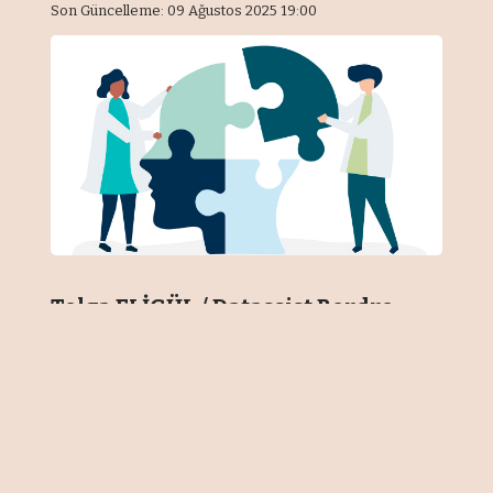
Son Güncelleme: 09 Ağustos 2025 19:00
Tolga ELİGÜL / Datassist Bordro
Servisi
Günümüzün hızlı tempolu ve
sürekli değişen iş dünyasında,
çalışanların fiziksel, zihinsel ve