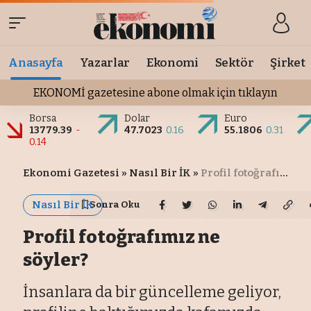
Anasayfa
Yazarlar
Ekonomi
Sektör
Şirket
EKONOMİ gazetesine abone olmak için tıklayın
Borsa
Dolar
Euro
13779.39
-
47.7023
0.16
55.1806
0.31
0.14
Ekonomi Gazetesi
»
Nasıl Bir İK
»
Profil fotoğrafımız ne söyler?
Nasıl Bir İK
Sonra Oku
Profil fotoğrafımız ne
söyler?
İnsanlara da bir güncelleme geliyor,