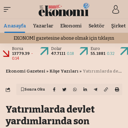
Anasayfa
Yazarlar
Ekonomi
Sektör
Şirket
EKONOMİ gazetesine abone olmak için tıklayın
Borsa
Dolar
Euro
13779.39
-
47.7111
0.18
55.1881
0.32
0.14
Ekonomi Gazetesi
»
Köşe Yazıları
»
Yatırımlarda devlet yardımlarında son düzenlemeler
Sonra Oku
Yatırımlarda devlet
yardımlarında son