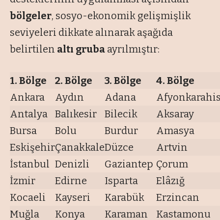
bölgeler
, sosyo-ekonomik gelişmişlik
seviyeleri dikkate alınarak aşağıda
belirtilen
altı gruba
ayrılmıştır:
1. Bölge
2. Bölge
3. Bölge
4. Bölge
Ankara
Aydın
Adana
Afyonkarahi
Antalya
Balıkesir
Bilecik
Aksaray
Bursa
Bolu
Burdur
Amasya
Eskişehir
Çanakkale
Düzce
Artvin
İstanbul
Denizli
Gaziantep
Çorum
İzmir
Edirne
Isparta
Elâzığ
Kocaeli
Kayseri
Karabük
Erzincan
Muğla
Konya
Karaman
Kastamonu