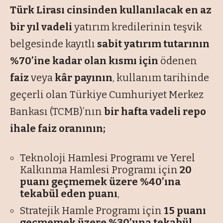
Türk Lirası cinsinden kullanılacak en az
bir yıl vadeli
yatırım kredilerinin teşvik
belgesinde kayıtlı
sabit yatırım tutarının
%70’ine kadar olan kısmı için
ödenen
faiz
veya
kâr payının
, kullanım tarihinde
geçerli olan Türkiye Cumhuriyet Merkez
Bankası (TCMB)’nın
bir hafta vadeli repo
ihale faiz oranının;
Teknoloji Hamlesi Programı ve Yerel
Kalkınma Hamlesi Programı için
20
puanı geçmemek üzere %40’ına
tekabül eden puanı
,
Stratejik Hamle Programı için
15 puanı
geçmemek üzere %30’una tekabül