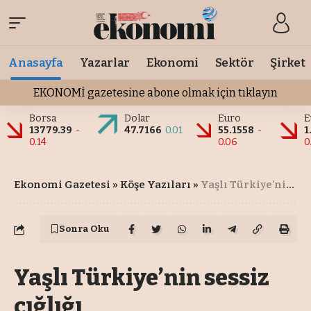
Anasayfa
Yazarlar
Ekonomi
Sektör
Şirket
EKONOMİ gazetesine abone olmak için tıklayın
Borsa
Dolar
Euro
E
13779.39
-
47.7166
0.01
55.1558
-
1
0.14
0.06
0
Ekonomi Gazetesi
»
Köşe Yazıları
»
Yaşlı Türkiye’nin sessiz çığlığı
Sonra Oku
Yaşlı Türkiye’nin sessiz
çığlığı