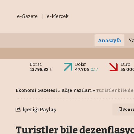
e-Gazete
e-Mercek
Anasayfa
Ya
Borsa
Dolar
Euro
13798.82
0
47.705
0.17
55.00
Ekonomi Gazetesi
»
Köşe Yazıları
»
Turistler bile d
İçeriği Paylaş
Sonr
Turistler bile dezenflasy