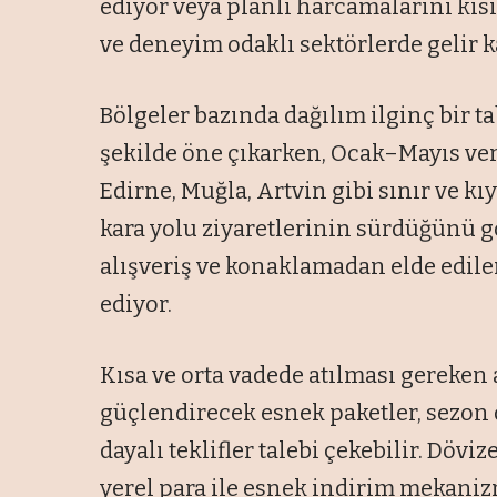
ediyor veya planlı harcamalarını kı
ve deneyim odaklı sektörlerde gelir k
Bölgeler bazında dağılım ilginç bir t
şekilde öne çıkarken, Ocak–Mayıs ver
Edirne, Muğla, Artvin gibi sınır ve kı
kara yolu ziyaretlerinin sürdüğünü g
alışveriş ve konaklamadan elde edile
ediyor.
Kısa ve orta vadede atılması gereken 
güçlendirecek esnek paketler, sezon
dayalı teklifler talebi çekebilir. Döviz
yerel para ile esnek indirim mekaniz