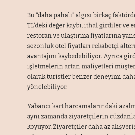
Bu “daha pahalı” algısı birkaç faktör
TL’deki değer kaybı, ithal girdiler ve 
restoran ve ulaştırma fiyatlarına yansı
sezonluk otel fiyatları rekabetçi alter
avantajını kaybedebiliyor. Ayrıca gir
işletmelerin artan maliyetleri müşt
olarak turistler benzer deneyimi da
yönelebiliyor.
Yabancı kart harcamalarındaki azalma,
aynı zamanda ziyaretçilerin cüzdanla
koyuyor. Ziyaretçiler daha az alışver