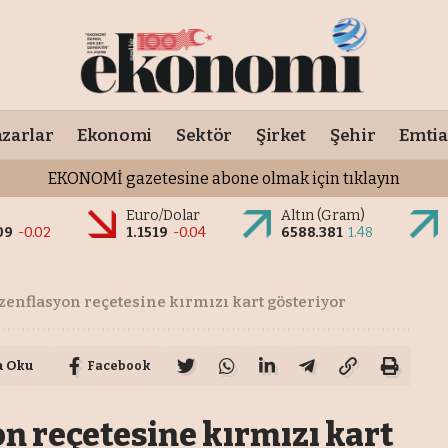
zarlar
Ekonomi
Sektör
Şirket
Şehir
Emtia
EKONOMİ gazetesine abone olmak için tıklayın
Euro/Dolar
Altın (Gram)
09
-0.02
1.1519
-0.04
6588.381
1.48
ezenflasyon reçetesine kırmızı kart gösteriyor
a Oku
Facebook
on reçetesine kırmızı kart