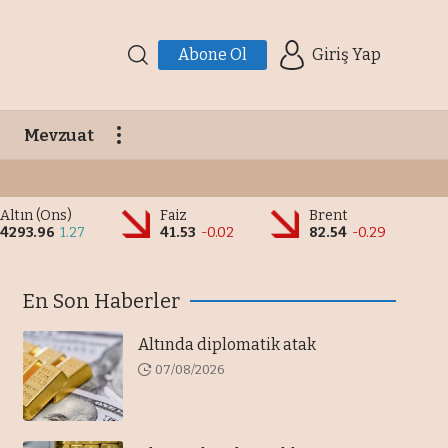
Abone Ol
Giriş Yap
Mevzuat
Altın (Ons)
Faiz
Brent
4293.96
1.27
41.53
-0.02
82.54
-0.29
En Son Haberler
Altında diplomatik atak
07/08/2026