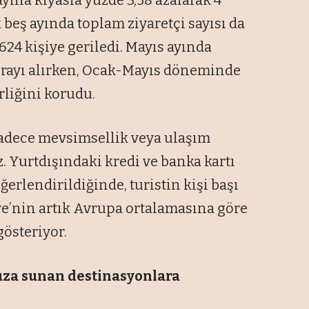
ayına kıyasla yüzde 3,58 azalarak 4
k beş ayında toplam ziyaretçi sayısı da
624 kişiye geriledi. Mayıs ayında
 sırayı alırken, Ocak-Mayıs döneminde
rliğini korudu.
sadece mevsimsellik veya ulaşım
. Yurtdışındaki kredi ve banka kartı
erlendirildiğinde, turistin kişi başı
ye’nin artık Avrupa ortalamasına göre
gösteriyor.
uza
sunan destinasyonlara