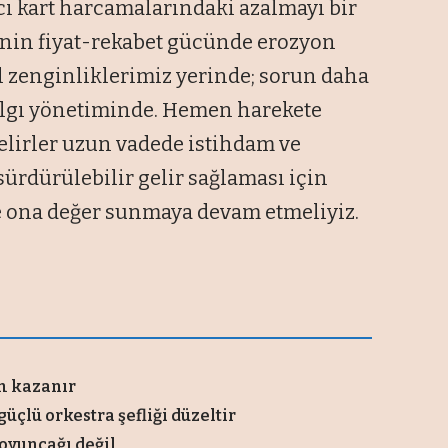
cı kart harcamalarındaki azalmayı bir
nin fiyat-rekabet gücünde erozyon
el zenginliklerimiz yerinde; sorun daha
 algı yönetiminde. Hemen harekete
elirler uzun vadede istihdam ve
 sürdürülebilir gelir sağlaması için
ne ona değer sunmaya devam etmeliyiz.
em kazanır
üçlü orkestra şefliği düzeltir
 oyuncağı değil