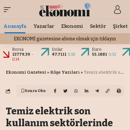
Anasayfa
Yazarlar
Ekonomi
Sektör
Şirket
EKONOMİ gazetesine abone olmak için tıklayın
Borsa
Dolar
Euro
13779.39
-
47.7111
0.18
55.1881
0.32
0.14
Ekonomi Gazetesi
»
Köşe Yazıları
»
Temiz elektrik son kullanım sektörlerinde fosil yakıtların yerini almalı
Sonra Oku
Temiz elektrik son
kullanım sektörlerinde