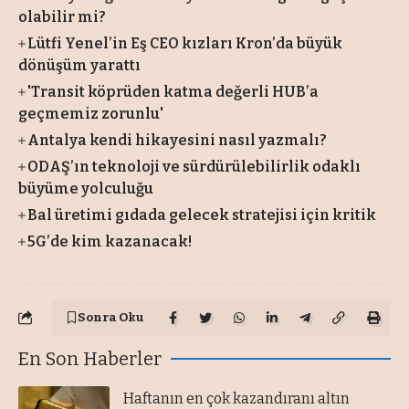
olabilir mi?
Lütfi Yenel’in Eş CEO kızları Kron’da büyük
dönüşüm yarattı
'Transit köprüden katma değerli HUB’a
geçmemiz zorunlu'
Antalya kendi hikayesini nasıl yazmalı?
ODAŞ’ın teknoloji ve sürdürülebilirlik odaklı
büyüme yolculuğu
Bal üretimi gıdada gelecek stratejisi için kritik
5G’de kim kazanacak!
Sonra Oku
En Son Haberler
Haftanın en çok kazandıranı altın