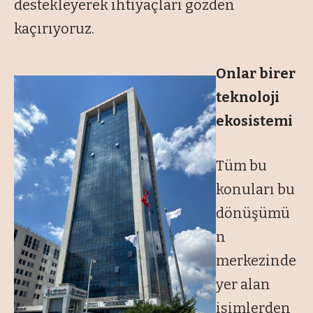
destekleyerek ihtiyaçları gözden
kaçırıyoruz.
Onlar birer
teknoloji
ekosistemi
Tüm bu
konuları bu
dönüşümü
n
merkezinde
yer alan
isimlerden