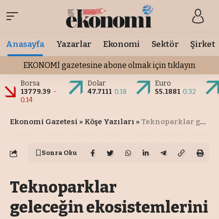
Anasayfa
Yazarlar
Ekonomi
Sektör
Şirket
EKONOMİ gazetesine abone olmak için tıklayın
Borsa
Dolar
Euro
13779.39
-
47.7111
0.18
55.1881
0.32
0.14
Ekonomi Gazetesi
»
Köşe Yazıları
»
Teknoparklar geleceğin ekosistemlerini kurabilecek mi?
Sonra Oku
Teknoparklar
geleceğin ekosistemlerini