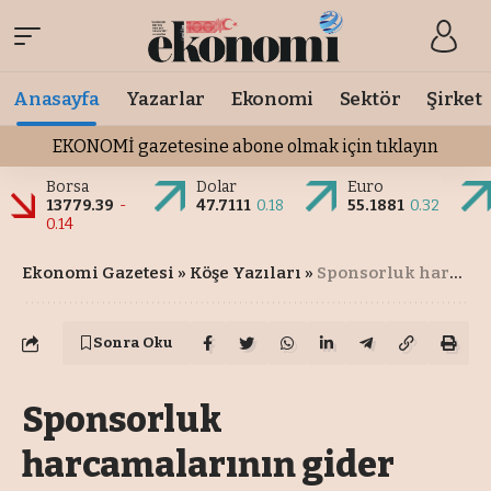
Anasayfa
Yazarlar
Ekonomi
Sektör
Şirket
EKONOMİ gazetesine abone olmak için tıklayın
Borsa
Dolar
Euro
13779.39
-
47.7111
0.18
55.1881
0.32
0.14
Ekonomi Gazetesi
»
Köşe Yazıları
»
Sponsorluk harcamalarının gider yazılabilme durumu
Sonra Oku
Sponsorluk
harcamalarının gider