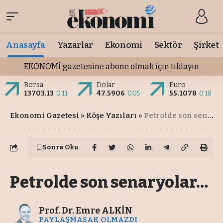
Anasayfa
Yazarlar
Ekonomi
Sektör
Şirket
EKONOMİ gazetesine abone olmak için tıklayın
Borsa
Dolar
Euro
13703.13
0.11
47.5906
0.05
55.1078
0.18
Ekonomi Gazetesi
»
Köşe Yazıları
»
Petrolde son senaryolar…
Sonra Oku
Petrolde son senaryolar…
Prof. Dr. Emre ALKİN
PAYLAŞMASAK OLMAZDI