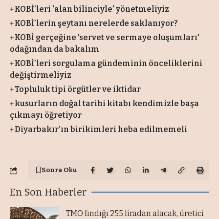
KOBİ’leri 'alan bilinciyle' yönetmeliyiz
KOBİ’lerin şeytanı nerelerde saklanıyor?
KOBİ gerçeğine 'servet ve sermaye oluşumları'
odağından da bakalım
KOBİ’leri sorgulama gündeminin önceliklerini
değiştirmeliyiz
Topluluk tipi örgütler ve iktidar
kusurların doğal tarihi kitabı kendimizle başa
çıkmayı öğretiyor
Diyarbakır’ın birikimleri heba edilmemeli
Sonra Oku
En Son Haberler
TMO fındığı 255 liradan alacak, üretici