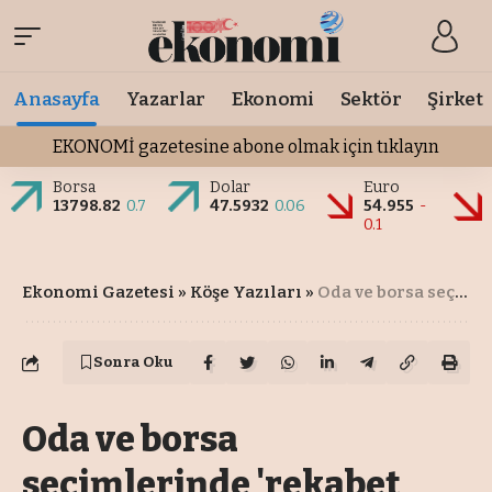
Anasayfa
Yazarlar
Ekonomi
Sektör
Şirket
EKONOMİ gazetesine abone olmak için tıklayın
Borsa
Dolar
Euro
13798.82
0.7
47.5932
0.06
54.955
-
0.1
Ekonomi Gazetesi
»
Köşe Yazıları
»
Oda ve borsa seçimlerinde 'rekabet yapısı' irdelenmeli
Sonra Oku
Oda ve borsa
seçimlerinde 'rekabet