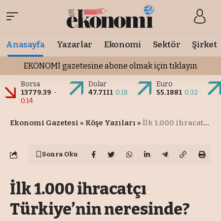
Anasayfa
Yazarlar
Ekonomi
Sektör
Şirket
EKONOMİ gazetesine abone olmak için tıklayın
Borsa
Dolar
Euro
13779.39
-
47.7111
0.18
55.1881
0.32
0.14
Ekonomi Gazetesi
»
Köşe Yazıları
»
İlk 1.000 ihracatçı Türkiye’nin neresinde?
Sonra Oku
İlk 1.000 ihracatçı
Türkiye’nin neresinde?