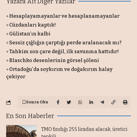
Yazara Ait Diğer Yazılar
Hesaplayamayanlar ve hesaplanamayanlar
Cüzdanları kaptık!
Gülistan’ın kalbi
Sessiz çığlığın çarptığı perde aralanacak mı?
Tahkim son çare değil, ilk savunma hattıdır!
Blaschko desenlerinin görsel şöleni
Ortadoğu’da soykırım ve doğakırım halay
çekiyor
Sonra Oku
En Son Haberler
TMO fındığı 255 liradan alacak, üretici
tepkili