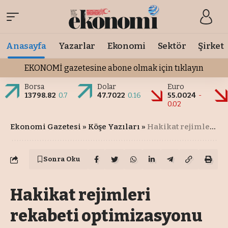
Anasayfa
Yazarlar
Ekonomi
Sektör
Şirket
EKONOMİ gazetesine abone olmak için tıklayın
Borsa
Dolar
Euro
13798.82
0.7
47.7022
0.16
55.0024
-
0.02
Ekonomi Gazetesi
»
Köşe Yazıları
»
Hakikat rejimleri rekabeti optimizasyonu
Sonra Oku
Hakikat rejimleri
rekabeti optimizasyonu