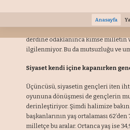
oyunun belirleyici olacağı.
İkincisi, gençlerin mutluluk düzeyler
geriliyor. Nedir? 2016’dan beri siyase
derdine odaklanınca kimse milletin ve
ilgilenmiyor. Bu da mutsuzluğu ve u
Siyaset kendi içine kapanırken
gen
Üçüncüsü, siyasetin gençleri iten iht
oyununa dönüşmesi de gençlerin mu
derinleştiriyor. Şimdi halimize bakı
başkanlarının yaş ortalaması 62’den 7
milletçe bu aralar. Ortanca yaş ise 34