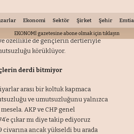
i ve umutları özellikle 2016’dan beri
t kendi içine kapanıp, yalnızca kendi
 özellikle de gençlerin dertleriyle
mutsuzluğu körüklüyor.
çlerin derdi bitmiyor
iyarlar arası bir koltuk kapmaca
tsuzluğu ve umutsuzluğunu yalnızca
n mesela. AKP ve CHP genel
4’e çıkar mı diye takip ediyoruz
,9 civarına ancak yükseldi bu arada