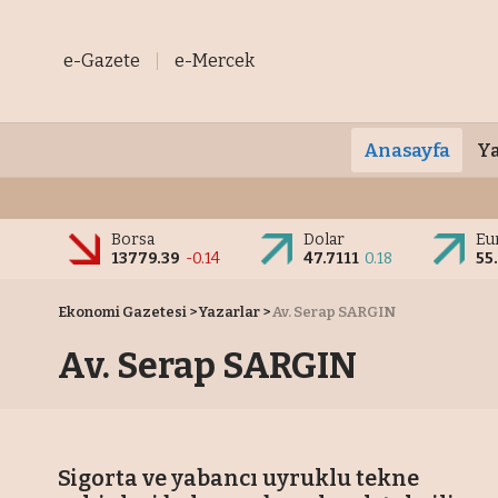
e-Gazete
e-Mercek
Anasayfa
Ya
Borsa
Dolar
Eu
13779.39
-0.14
47.7111
0.18
55
Ekonomi Gazetesi
>
Yazarlar
>
Av. Serap SARGIN
Av. Serap SARGIN
Sigorta ve yabancı uyruklu tekne