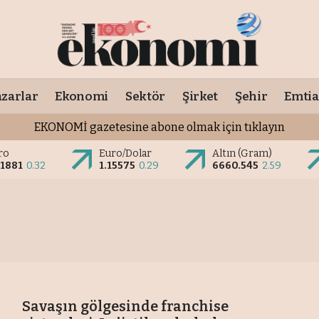
zarlar
Ekonomi
Sektör
Şirket
Şehir
Emtia
EKONOMİ gazetesine abone olmak için tıklayın
ro
Euro/Dolar
Altın (Gram)
.1881
0.32
1.15575
0.29
6660.545
2.59
Savaşın gölgesinde franchise