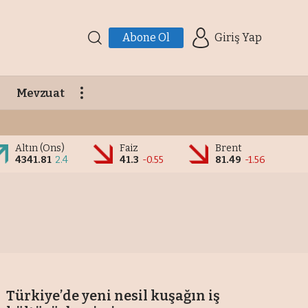
Abone Ol
Giriş Yap
Mevzuat
Altın (Ons)
Faiz
Brent
4341.81
2.4
41.3
-0.55
81.49
-1.56
Türkiye’de yeni nesil kuşağın iş