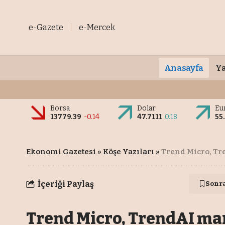
e-Gazete
e-Mercek
Anasayfa
Ya
Borsa
Dolar
Eu
13779.39
-0.14
47.7111
0.18
55
Ekonomi Gazetesi
»
Köşe Yazıları
»
Trend Micro, Tr
İçeriği Paylaş
Sonr
Trend Micro, TrendAI mar