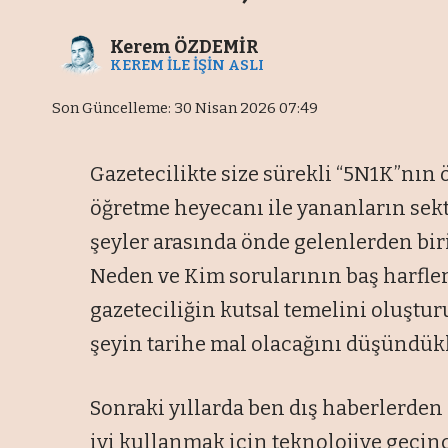
Kerem ÖZDEMİR
KEREM İLE İŞİN ASLI
Son Güncelleme: 30 Nisan 2026 07:49
Gazetecilikte size sürekli “5N1K”nın
öğretme heyecanı ile yananların sekt
şeyler arasında önde gelenlerden bir
Neden ve Kim sorularının baş harfle
gazeteciliğin kutsal temelini oluştur
şeyin tarihe mal olacağını düşündükler
Sonraki yıllarda ben dış haberlerde
iyi kullanmak için teknolojiye geçin