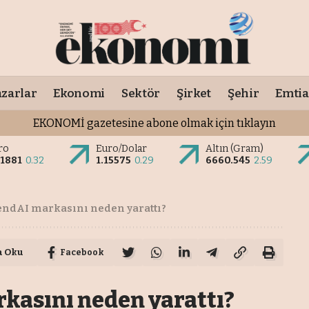
zarlar
Ekonomi
Sektör
Şirket
Şehir
Emtia
EKONOMİ gazetesine abone olmak için tıklayın
ro
Euro/Dolar
Altın (Gram)
.1881
0.32
1.15575
0.29
6660.545
2.59
endAI markasını neden yarattı?
a Oku
Facebook
kasını neden yarattı?