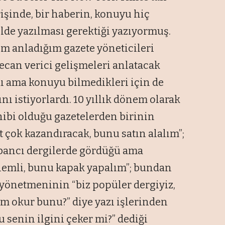
rişinde, bir haberin, konuyu hiç
ilde yazılması gerektiği yazıyormuş.
 anladığım gazete yöneticileri
yecan verici gelişmeleri anlatacak
dı ama konuyu bilmedikleri için de
nı istiyorlardı. 10 yıllık dönem olarak
hibi olduğu gazetelerden birinin
t çok kazandıracak, bunu satın alalım”;
abancı dergilerde gördüğü ama
nemli, bunu kapak yapalım”; bundan
ın yönetmeninin “biz popüler dergiyiz,
im okur bunu?” diye yazı işlerinden
u senin ilgini çeker mi?” dediği