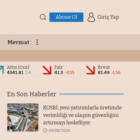
Abone Ol
Giriş Yap
Mevzuat
Altın (Ons)
Faiz
Brent
4341.81
2.4
41.3
-0.55
81.49
-1.56
En Son Haberler
KOSBİ, yeni yatırımlarla üretimde
verimliliği ve ulaşım güvenliğini
artırmayı hedefliyor
09/08/2026