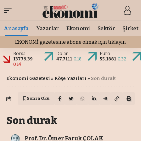
Anasayfa
Yazarlar
Ekonomi
Sektör
Şirket
EKONOMİ gazetesine abone olmak için tıklayın
Borsa
Dolar
Euro
13779.39
-
47.7111
0.18
55.1881
0.32
0.14
Ekonomi Gazetesi
»
Köşe Yazıları
»
Son durak
Sonra Oku
Son durak
Prof. Dr. Ömer Faruk ÇOLAK