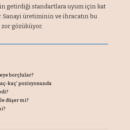
 getirdiği standartlara uyum için kat
. Sanayi üretiminin ve ihracatın bu
 zor gözüküyor.
?
neye borçlular?
‘kaç-kaç’ pozisyonunda
edi?
zle düşer mi?
mi?