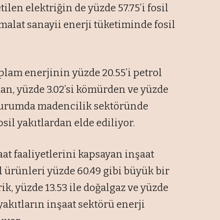
tilen elektriğin de yüzde 57.75’i fosil
malat sanayii enerji tüketiminde fosil
plam enerjinin yüzde 20.55’i petrol
an, yüzde 3.02’si kömürden ve yüzde
Bu durumda madencilik sektöründe
osil yakıtlardan elde ediliyor.
şaat faaliyetlerini kapsayan inşaat
 ürünleri yüzde 60.49 gibi büyük bir
ik, yüzde 13.53 ile doğalgaz ve yüzde
 yakıtların inşaat sektörü enerji