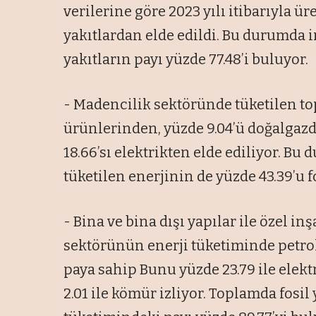
verilerine göre 2023 yılı itibarıyla üre
yakıtlardan elde edildi. Bu durumda i
yakıtların payı yüzde 77.48’i buluyor.
- Madencilik sektöründe tüketilen to
ürünlerinden, yüzde 9.04’ü doğalgazd
18.66’sı elektrikten elde ediliyor. 
tüketilen enerjinin de yüzde 43.39’u f
- Bina ve bina dışı yapılar ile özel in
sektörünün enerji tüketiminde petrol
paya sahip Bunu yüzde 23.79 ile elektr
2.01 ile kömür izliyor. Toplamda fosil