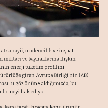
at sanayii, madencilik ve inşaat
n miktarı ve kaynaklarına ilişkin
inin enerji tüketim profilini
yürürlüğe giren Avrupa Birliği’nin (AB)
sı’nı göz önüne aldığımızda, bu
ndirmeyi hak ediyor.
, karşı taraf, ihracata konu ürünün