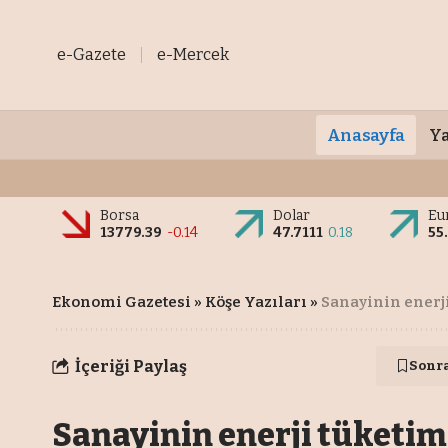
e-Gazete
e-Mercek
Anasayfa
Ya
Borsa
Dolar
Eu
13779.39
-0.14
47.7111
0.18
55
Ekonomi Gazetesi
»
Köşe Yazıları
»
Sanayinin enerji
İçeriği Paylaş
Sonr
Sanayinin enerji tüketim 