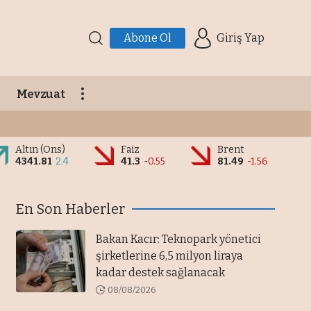
Abone Ol
Giriş Yap
Mevzuat
Altın (Ons)
Faiz
Brent
4341.81
2.4
41.3
-0.55
81.49
-1.56
En Son Haberler
Bakan Kacır: Teknopark yönetici
şirketlerine 6,5 milyon liraya
kadar destek sağlanacak
08/08/2026