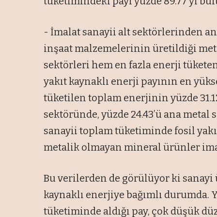
tüketimindeki payı yüzde 89.77’yi bul
- İmalat sanayii alt sektörlerinden an
inşaat malzemelerinin üretildiği me
sektörleri hem en fazla enerji tüketen
yakıt kaynaklı enerji payının en yüks
tüketilen toplam enerjinin yüzde 31.
sektöründe, yüzde 24.43’ü ana metal 
sanayii toplam tüketiminde fosil yakı
metalik olmayan mineral ürünler ima
Bu verilerden de görülüyor ki sanayi ü
kaynaklı enerjiye bağımlı durumda. Y
tüketiminde aldığı pay, çok düşük dü