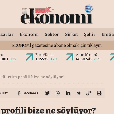
zarlar
Ekonomi
Sektör
Şirket
Şehir
Emtia
EKONOMİ gazetesine abone olmak için tıklayın
ro
Euro/Dolar
Altın (Gram)
.1881
0.32
1.15575
0.29
6660.545
2.59
 tüketim profili bize ne söylüyor?
a Oku
Facebook
profili bize ne söylüyor?