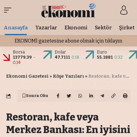
Anasayfa
Yazarlar
Ekonomi
Sektör
Şirket
EKONOMİ gazetesine abone olmak için tıklayın
Borsa
Dolar
Euro
13779.39
-
47.7111
0.18
55.1881
0.32
0.14
Ekonomi Gazetesi
»
Köşe Yazıları
»
Restoran, kafe veya Merkez Bankası: En iyisini hep biz biliyoruz…
Sonra Oku
Restoran, kafe veya
Merkez Bankası: En iyisini