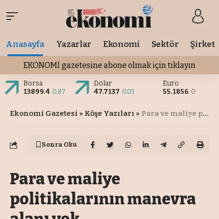
Anasayfa
Yazarlar
Ekonomi
Sektör
Şirket
EKONOMİ gazetesine abone olmak için tıklayın
Borsa
Dolar
Euro
13899.4
0.87
47.7137
0.01
55.1856
0
Ekonomi Gazetesi
»
Köşe Yazıları
»
Para ve maliye politikalarının manevra alanı yok
Sonra Oku
Para ve maliye
politikalarının manevra