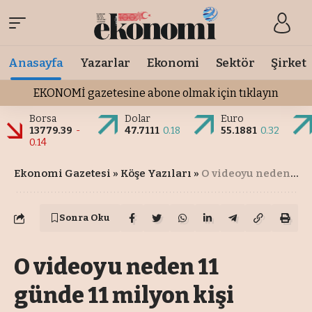
Anasayfa
Yazarlar
Ekonomi
Sektör
Şirket
EKONOMİ gazetesine abone olmak için tıklayın
Borsa
Dolar
Euro
13779.39
-
47.7111
0.18
55.1881
0.32
0.14
Ekonomi Gazetesi
»
Köşe Yazıları
»
O videoyu neden 11 günde 11 milyon kişi izledi?
Sonra Oku
O videoyu neden 11
günde 11 milyon kişi