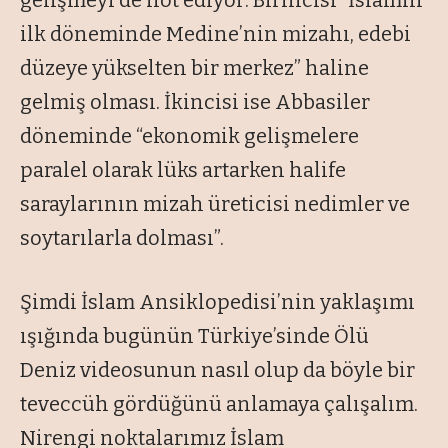
gelişmeyi de not ediyor: Birincisi “İslamın
ilk döneminde Medine’nin mizahı, edebi
düzeye yükselten bir merkez” haline
gelmiş olması. İkincisi ise Abbasiler
döneminde “ekonomik gelişmelere
paralel olarak lüks artarken halife
saraylarının mizah üreticisi nedimler ve
soytarılarla dolması”.
Şimdi İslam Ansiklopedisi’nin yaklaşımı
ışığında bugünün Türkiye’sinde Ölü
Deniz videosunun nasıl olup da böyle bir
teveccüh gördüğünü anlamaya çalışalım.
Nirengi noktalarımız İslam