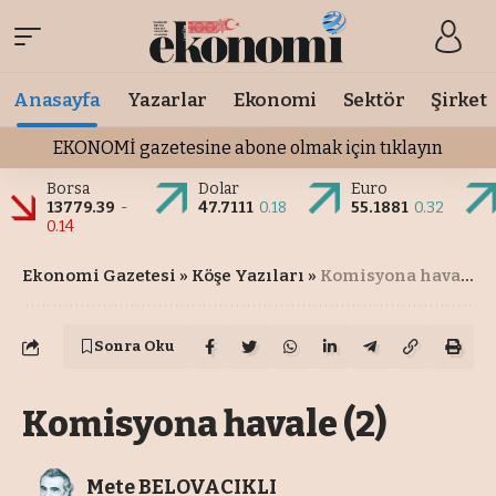
Anasayfa
Yazarlar
Ekonomi
Sektör
Şirket
EKONOMİ gazetesine abone olmak için tıklayın
Borsa
Dolar
Euro
13779.39
-
47.7111
0.18
55.1881
0.32
0.14
Ekonomi Gazetesi
»
Köşe Yazıları
»
Komisyona havale (2)
Sonra Oku
Komisyona havale (2)
Mete BELOVACIKLI