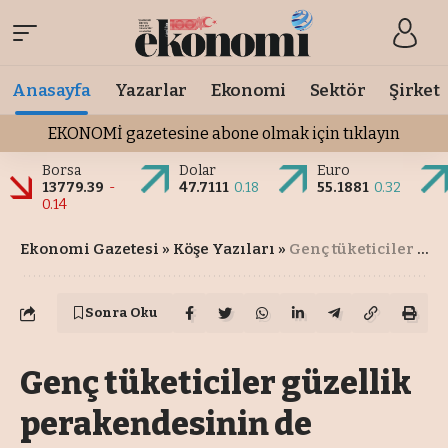
Anasayfa
Yazarlar
Ekonomi
Sektör
Şirket
EKONOMİ gazetesine abone olmak için tıklayın
Borsa
Dolar
Euro
13779.39
-
47.7111
0.18
55.1881
0.32
0.14
Ekonomi Gazetesi
»
Köşe Yazıları
»
Genç tüketiciler güzellik perakendesinin de kurallarını değiştiriyor
Sonra Oku
Genç tüketiciler güzellik
perakendesinin de