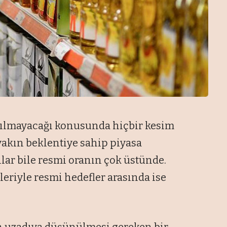
şılmayacağı konusunda hiçbir kesim
yakın beklentiye sahip piyasa
nlar bile resmi oranın çok üstünde.
eriyle resmi hedefler arasında ise
n uzadıya düşünülmesi gereken bir