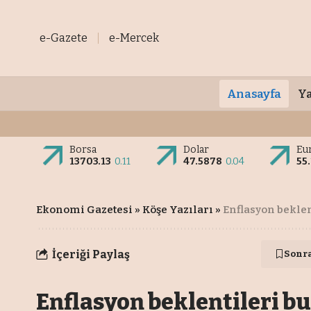
e-Gazete
e-Mercek
Anasayfa
Ya
Borsa
Dolar
Eu
13703.13
0.11
47.5878
0.04
55
Ekonomi Gazetesi
»
Köşe Yazıları
»
Enflasyon beklen
İçeriği Paylaş
Sonr
Enflasyon beklentileri bu