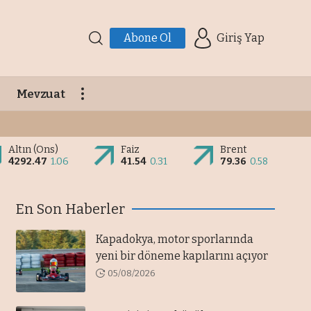
Abone Ol
Giriş Yap
Mevzuat
Altın (Ons)
Faiz
Brent
4292.47
1.06
41.54
0.31
79.36
0.58
En Son Haberler
Kapadokya, motor sporlarında
yeni bir döneme kapılarını açıyor
05/08/2026