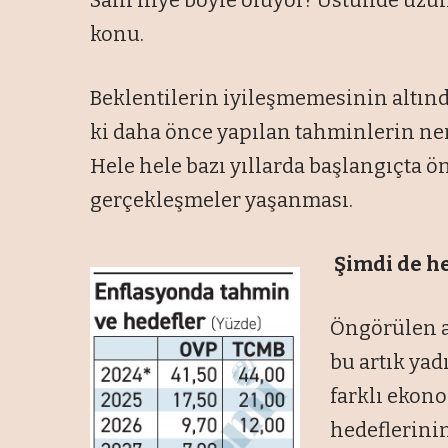
konu.
Beklentilerin iyileşmemesinin altın
ki daha önce yapılan tahminlerin ne
Hele hele bazı yıllarda başlangıçta ö
gerçekleşmeler yaşanması.
Şimdi de h
Öngörülen ar
bu artık yad
farklı ekon
hedeflerinin