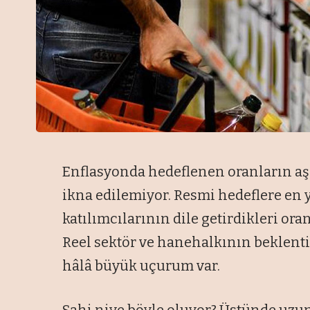
Enflasyonda hedeflenen oranların a
ikna edilemiyor. Resmi hedeflere en 
katılımcılarının dile getirdikleri ora
Reel sektör ve hanehalkının beklentil
hâlâ büyük uçurum var.
Sahi niye böyle oluyor? Üstünde uzu