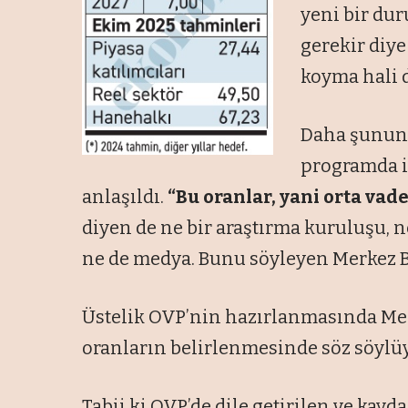
yeni bir du
gerekir diye
koyma hali 
Daha şunun ş
programda i
anlaşıldı.
“Bu oranlar, yani orta vad
diyen de ne bir araştırma kuruluşu, n
ne de medya. Bunu söyleyen Merkez B
Üstelik OVP’nin hazırlanmasında Mer
oranların belirlenmesinde söz söylüy
Tabii ki OVP’de dile getirilen ve kay