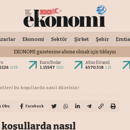
zarlar
Ekonomi
Sektör
Şirket
Şehir
Emtia
EKONOMİ gazetesine abone olmak için tıklayın
ro
Euro/Dolar
Altın (Gram)
.1126
0.19
1.15547
0.01
6570.518
1.15
tileri bu koşullarda nasıl düzelsin!
a Oku
Facebook
 koşullarda nasıl