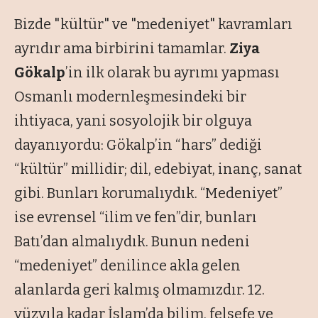
Bizde
"kültür"
ve
"medeniyet"
kavramları
ayrıdır ama birbirini tamamlar.
Ziya
Gökalp
’in ilk olarak bu ayrımı yapması
Osmanlı modernleşmesindeki bir
ihtiyaca, yani sosyolojik bir olguya
dayanıyordu: Gökalp’in
“hars”
dediği
“kültür”
millidir; dil, edebiyat, inanç, sanat
gibi. Bunları korumalıydık.
“Medeniyet”
ise evrensel
“ilim ve fen”
dir, bunları
Batı’dan almalıydık. Bunun nedeni
“medeniyet”
denilince akla gelen
alanlarda geri kalmış olmamızdır. 12.
yüzyıla kadar İslam’da bilim, felsefe ve