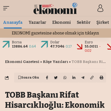
Anasayfa
Yazarlar
Ekonomi
Sektör
Şirket
EKONOMİ gazetesine abone olmak için tıklayın
Borsa
Dolar
Euro
13886.64
0.64
47.7046
0.17
55.0011
-
0.02
Ekonomi Gazetesi
»
Köşe Yazıları
»
TOBB Başkanı Rifat Hisarcıklıoğlu: Ekonomik kalkınma kültürel gelişmeyle anlam kazanır
Sonra Oku
TOBB Başkanı Rifat
Hisarcıklıoğlu: Ekonomik