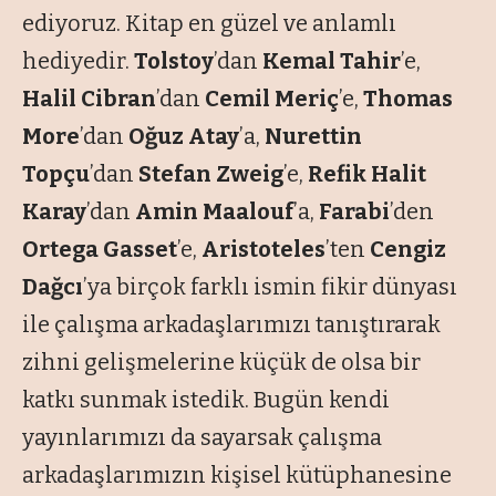
ediyoruz. Kitap en güzel ve anlamlı
hediyedir.
Tolstoy
’dan
Kemal Tahir
’e,
Halil Cibran
’dan
Cemil Meriç
’e,
Thomas
More
’dan
Oğuz Atay
’a,
Nurettin
Topçu
’dan
Stefan Zweig
’e,
Refik Halit
Karay
’dan
Amin Maalouf
’a,
Farabi
’den
Ortega Gasset
’e,
Aristoteles
’ten
Cengiz
Dağcı
’ya birçok farklı ismin fikir dünyası
ile çalışma arkadaşlarımızı tanıştırarak
zihni gelişmelerine küçük de olsa bir
katkı sunmak istedik. Bugün kendi
yayınlarımızı da sayarsak çalışma
arkadaşlarımızın kişisel kütüphanesine