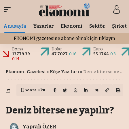
Anasayfa
Yazarlar
Ekonomi
Sektör
Şirket
EKONOMİ gazetesine abone olmak için tıklayın
Borsa
Dolar
Euro
13779.39
-
47.7027
0.16
55.1764
0.3
0.14
Ekonomi Gazetesi
»
Köşe Yazıları
»
Deniz biterse ne yapılır?
Sonra Oku
Deniz biterse ne yapılır?
Yaprak ÖZER