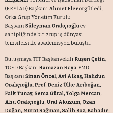
KEŞANLI
Yönetici ve İşadamları Derneği
(KEYİAD) Başkanı
Ahmet Eler
örgütledi,
Orka Grup Yönetim Kurulu
Başkanı
Süleyman Orakçıoğlu
ev
sahipliğinde bir grup iş dünyası
temsilcisi ile akademisyen buluştu.
Buluşmaya TFF Başkanvekili
Ruşen Çetin
,
TGSD Başkanı
Ramazan Kaya
, BMD
Başkanı
Sinan Öncel
,
Avi Alkaş, Halidun
Orakçıoğlu, Prof. Deniz Ülke Arıboğan,
Faik Tunay, Sema Güral, Tolga Mercan,
Ahu Orakçıoğlu, Ural Aküzüm, Ozan
Doğan, Murat Sağman, Salih Boz, Bahadır