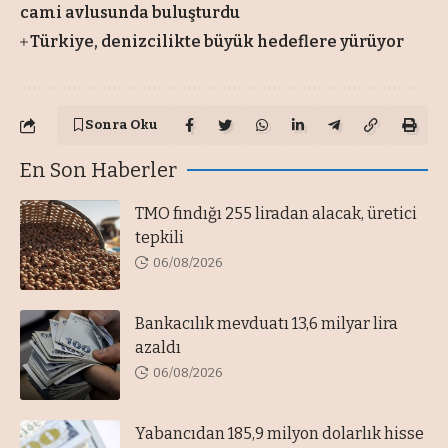
cami avlusunda buluşturdu
Türkiye, denizcilikte büyük hedeflere yürüyor
Sonra Oku
En Son Haberler
TMO fındığı 255 liradan alacak, üretici
tepkili
06/08/2026
Bankacılık mevduatı 13,6 milyar lira
azaldı
06/08/2026
Yabancıdan 185,9 milyon dolarlık hisse