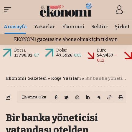
Anasayfa
Yazarlar
Ekonomi
Sektör
Şirket
EKONOMİ gazetesine abone olmak için tıklayın
Borsa
Dolar
Euro
13798.82
0.7
47.5926
0.05
54.9457
-
0.12
Ekonomi Gazetesi
»
Köşe Yazıları
»
Bir banka yöneticisi vatandaşı otelden attırma gücünü nereden alıyor?
Sonra Oku
Bir banka yöneticisi
vatandaşı otelden