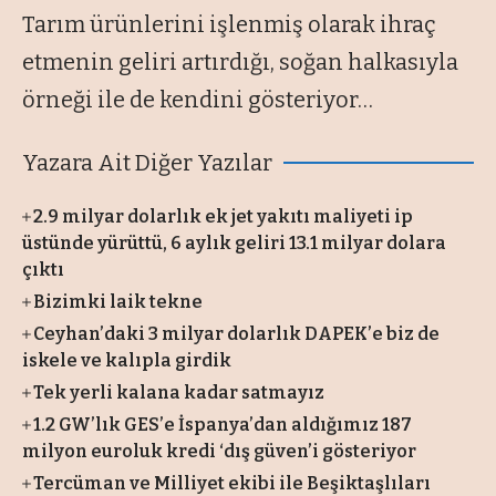
Tarım ürünlerini işlenmiş olarak ihraç
etmenin geliri artırdığı, soğan halkasıyla
örneği ile de kendini gösteriyor…
Yazara Ait Diğer Yazılar
2.9 milyar dolarlık ek jet yakıtı maliyeti ip
üstünde yürüttü, 6 aylık geliri 13.1 milyar dolara
çıktı
Bizimki laik tekne
Ceyhan’daki 3 milyar dolarlık DAPEK’e biz de
iskele ve kalıpla girdik
Tek yerli kalana kadar satmayız
1.2 GW’lık GES’e İspanya’dan aldığımız 187
milyon euroluk kredi ‘dış güven’i gösteriyor
Tercüman ve Milliyet ekibi ile Beşiktaşlıları