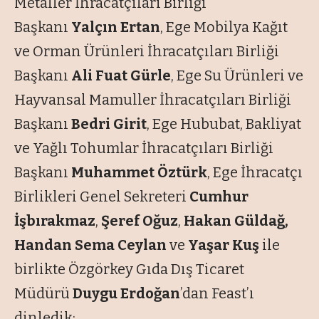
Metaller İhracatçıları Birliği
Başkanı
Yalçın Ertan
, Ege Mobilya Kağıt
ve Orman Ürünleri İhracatçıları Birliği
Başkanı
Ali Fuat Gürle
, Ege Su Ürünleri ve
Hayvansal Mamuller İhracatçıları Birliği
Başkanı
Bedri Girit
, Ege Hububat, Bakliyat
ve Yağlı Tohumlar İhracatçıları Birliği
Başkanı
Muhammet Öztürk
, Ege İhracatçı
Birlikleri Genel Sekreteri
Cumhur
İşbırakmaz
,
Şeref Oğuz
,
Hakan Güldağ,
Handan Sema Ceylan
ve
Yaşar Kuş
ile
birlikte Özgörkey Gıda Dış Ticaret
Müdürü
Duygu Erdoğan
’dan Feast’ı
dinledik: