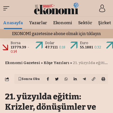
Anasayfa
Yazarlar
Ekonomi
Sektör
Şirket
EKONOMİ gazetesine abone olmak için tıklayın
Borsa
Dolar
Euro
13779.39
-
47.7111
0.18
55.1881
0.32
0.14
Ekonomi Gazetesi
»
Köşe Yazıları
»
21. yüzyılda eğitim: Krizler, dönüşümler ve fırsatlar
Sonra Oku
21. yüzyılda eğitim:
Krizler, dönüşümler ve