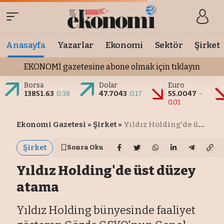
Anasayfa
Yazarlar
Ekonomi
Sektör
Şirket
EKONOMİ gazetesine abone olmak için tıklayın
Borsa
Dolar
Euro
13851.63
0.38
47.7043
0.17
55.0047
-
0.01
Ekonomi Gazetesi
»
Şirket
»
Yıldız Holding'de üst düzey atama
Şirket
Sonra Oku
Yıldız Holding'de üst düzey
atama
Yıldız Holding bünyesinde faaliyet