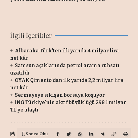
İlgili İçerikler
Albaraka Türk'ten ilk yarıda 4 milyar lira
net kâr
Samsun açıklarında petrol arama ruhsatı
uzatıldı
OYAK Çimento'dan ilk yarıda 2,2 milyar lira
net kâr
Sermayeye sıkışan borsaya koşuyor
ING Türkiye'nin aktif büyüklüğü 298,1 milyar
TL'ye ulaştı
Sonra Oku