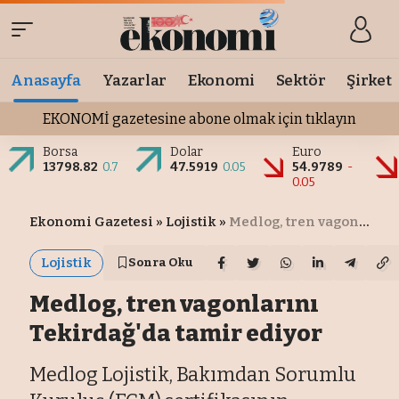
Anasayfa
Yazarlar
Ekonomi
Sektör
Şirket
EKONOMİ gazetesine abone olmak için tıklayın
Borsa
Dolar
Euro
13798.82
0.7
47.5919
0.05
54.9789
-
0.05
Ekonomi Gazetesi
»
Lojistik
»
Medlog, tren vagonlarını Tekirdağ'da tamir ediyor
Lojistik
Sonra Oku
Medlog, tren vagonlarını
Tekirdağ'da tamir ediyor
Medlog Lojistik, Bakımdan Sorumlu